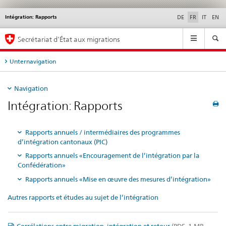
Intégration: Rapports
Service
DE
FR
IT
EN
navigation
Navigation
Secrétariat d’État aux migrations
Unternavigation
Navigation
Intégration: Rapports
Rapports annuels / intermédiaires des programmes
d’intégration cantonaux (PIC)
Rapports annuels «Encouragement de l’intégration par la
Confédération»
Rapports annuels «Mise en œuvre des mesures d’intégration»
Autres rapports et études au sujet de l’intégration
Corrélations entre migration, intégration et retour
(PDF, 1 MB,