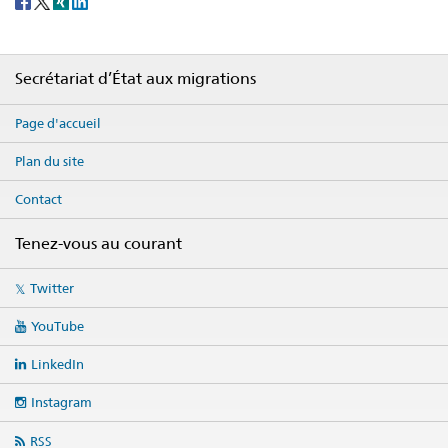
share
Footer
Secrétariat d’État aux migrations
Page d'accueil
Plan du site
Contact
Tenez-vous au courant
Social
Twitter
media
links
YouTube
LinkedIn
Instagram
RSS