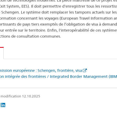
sation de technologies modernes. La pièce maîtresse de ce projet es
xit System, EES). Il doit permettre d'enregistrer tous les ressortiss
e Schengen. Le système doit remplacer les tampons actuels sur le
formation concernant les voyages (European Travel Information a
sortissants de pays tiers exemptés de l’obligation de visa à deman
ur entrée sur le territoire. Enfin, l'interopérabilité de ces systè
ctions de consultation communes.
ssion européenne : Schengen, frontière, visa
on intégrée des frontières / Integrated Border Management (IBM
 modification 12.10.2025