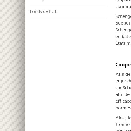
commune
Fonds de l’UE
Schenge
que sur 
Schenge
en bate
États me
Coopér
Afin de
et juri
sur Sch
afin de
efficac
normes 
Ainsi, 
frontiè