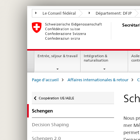
Secrétariat
Le Conseil fédéral
Département: DFJP
d’Etat
Secrétar
aux
migrations
SEM
Navigation
Entrée, séjour & travail
Intégration &
Asile
naturalisation
cont
Breadcrumb
Page d'accueil
Affaires internationales & retour
C
Retour
Sc
Coopération UE/AELE
Schengen
Nous pr
Decision Shaping
mer Méd
permet c
Schengen 2.0
l’espac