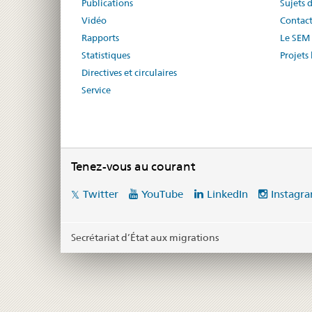
Publications
Sujets 
Vidéo
Contac
Rapports
Le SEM 
Statistiques
Projets 
Directives et circulaires
Service
Tenez-vous au courant
Social
Twitter
YouTube
LinkedIn
Instagr
media
links
Secrétariat d’État aux migrations