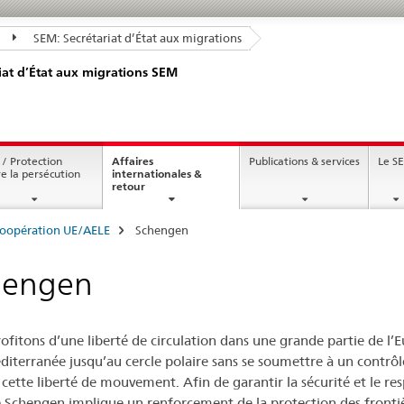
SEM: Secrétariat d’État aux migrations
iat d’État aux migrations SEM
 / Protection
Affaires
Publications & services
Le S
re la persécution
internationales &
current
retour
page
oopération UE/AELE
Schengen
hengen
ofitons d’une liberté de circulation dans une grande partie de l’E
iterranée jusqu’au cercle polaire sans se soumettre à un contrôle
ette liberté de mouvement. Afin de garantir la sécurité et le respe
e Schengen implique un renforcement de la protection des frontièr