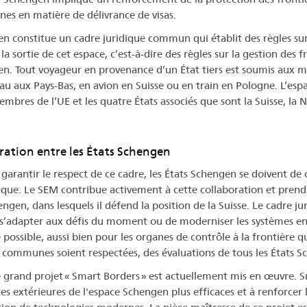
s en matière de délivrance de visas.
n constitue un cadre juridique commun qui établit des règles sur l
la sortie de cet espace, c’est-à-dire des règles sur la gestion des 
n. Tout voyageur en provenance d’un État tiers est soumis aux mê
au aux Pays-Bas, en avion en Suisse ou en train en Pologne. L’e
mbres de l’UE et les quatre États associés que sont la Suisse, la N
ation entre les États Schengen
 garantir le respect de ce cadre, les États Schengen se doivent de 
dique. Le SEM contribue activement à cette collaboration et prend
engen, dans lesquels il défend la position de la Suisse. Le cadre j
 s’adapter aux défis du moment ou de moderniser les systèmes en p
e possible, aussi bien pour les organes de contrôle à la frontière
communes soient respectées, des évaluations de tous les États S
le grand projet « Smart Borders » est actuellement mis en œuvre. S
res extérieures de l'espace Schengen plus efficaces et à renforcer 