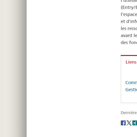
l'utili
(Entry/E
l'espac
et d'in
les res
avant le
des fon
Liens
Commi
Gesti
Dernière
Social
share