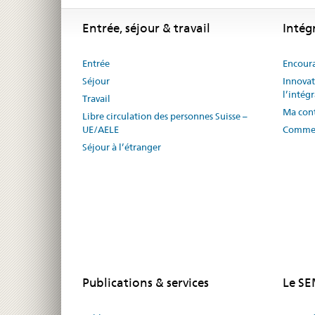
Footer
Footer
Entrée, séjour & travail
Intég
Entrée
Encoura
Séjour
Innovat
l’intég
Travail
Ma cont
Libre circulation des personnes Suisse –
UE/AELE
Commen
Séjour à l’étranger
Publications & services
Le S