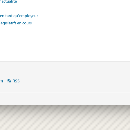
d’actualité
t
en tant qu’employeur
législatifs en cours
am
RSS