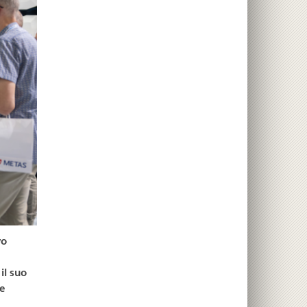
vo
il suo
e