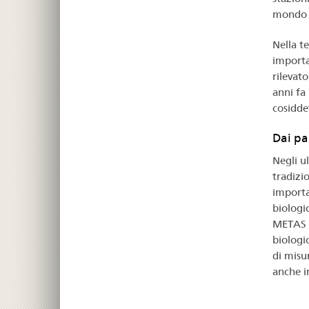
mondo i
Nella t
importa
rilevat
anni fa 
cosidde
Dai par
Negli u
tradizi
importa
biologi
METAS h
biologic
di misu
anche in