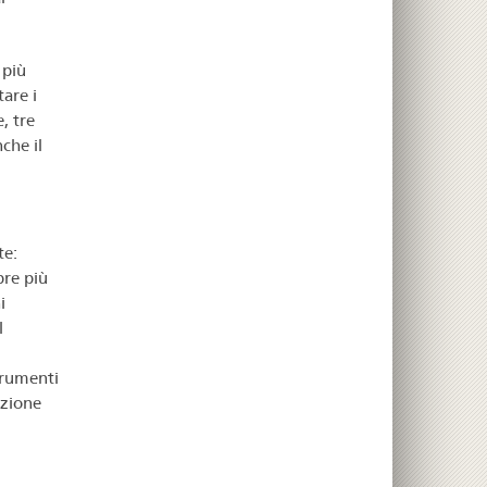
 più
are i
, tre
che il
te:
pre più
i
l
strumenti
uzione