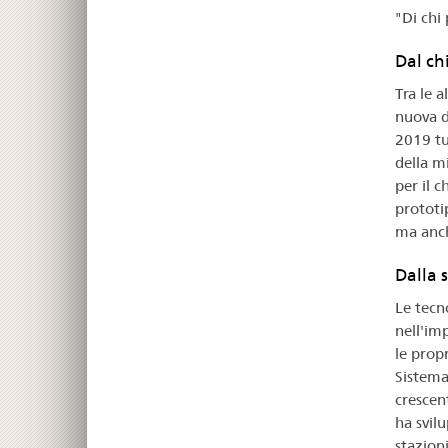
"Di chi
Dal ch
Tra le 
nuova d
2019 tu
della m
per il 
prototi
ma anch
Dalla 
Le tecn
nell'im
le prop
Sistema
crescen
ha svil
stazioni