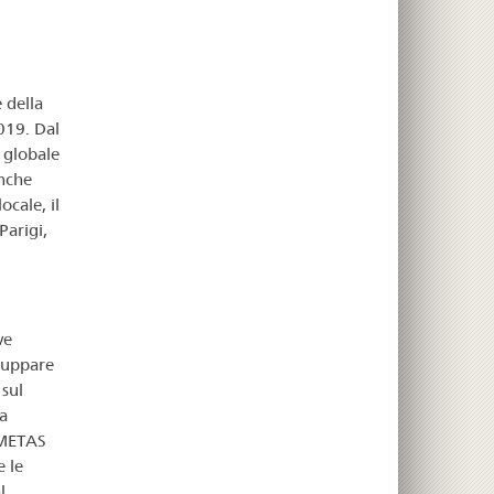
 della
019. Dal
 globale
anche
cale, il
Parigi,
ve
luppare
 sul
a
 METAS
 le
l