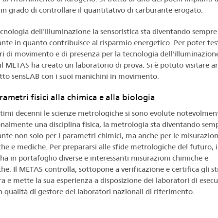
n grado di controllare il quantitativo di carburante erogato.
ecnologia dell'illuminazione la sensoristica sta diventando sempre
nte in quanto contribuisce al risparmio energetico. Per poter test
ori di movimento e di presenza per la tecnologia dell'illuminazione
il METAS ha creato un laboratorio di prova. Si è potuto visitare an
tto sensLAB con i suoi manichini in movimento.
ametri fisici alla chimica e alla biologia
ltimi decenni le scienze metrologiche si sono evolute notevolmen
onalmente una disciplina fisica, la metrologia sta diventando sem
nte non solo per i parametri chimici, ma anche per le misurazion
che e mediche. Per prepararsi alle sfide metrologiche del futuro, i
a in portafoglio diverse e interessanti misurazioni chimiche e
he. Il METAS controlla, sottopone a verificazione e certifica gli 
ra e mette la sua esperienza a disposizione dei laboratori di esec
 qualità di gestore dei laboratori nazionali di riferimento.