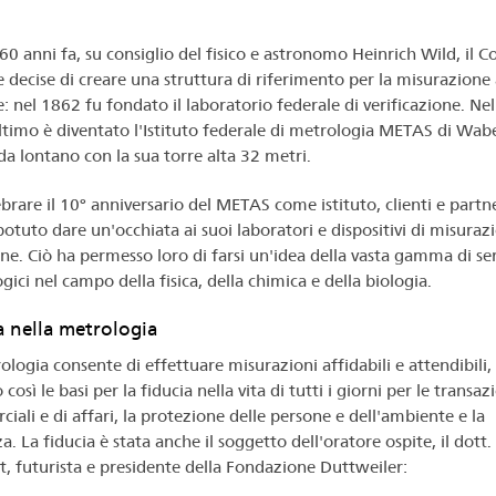
60 anni fa, su consiglio del fisico e astronomo Heinrich Wild, il C
 decise di creare una struttura di riferimento per la misurazione a
e: nel 1862 fu fondato il laboratorio federale di verificazione. Ne
ltimo è diventato l'Istituto federale di metrologia METAS di Wab
 da lontano con la sua torre alta 32 metri.
ebrare il 10° anniversario del METAS come istituto, clienti e partn
otuto dare un'occhiata ai suoi laboratori e dispositivi di misuraz
one. Ciò ha permesso loro di farsi un'idea della vasta gamma di ser
ici nel campo della fisica, della chimica e della biologia.
a nella metrologia
ologia consente di effettuare misurazioni affidabili e attendibili,
così le basi per la fiducia nella vita di tutti i giorni per le transaz
iali e di affari, la protezione delle persone e dell'ambiente e la
a. La fiducia è stata anche il soggetto dell'oratore ospite, il dott.
t, futurista e presidente della Fondazione Duttweiler: