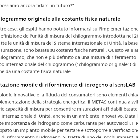
 possiamo ancora fidarci in futuro?"
ilogrammo originale alla costante fisica naturale
altre cose, gli ospiti hanno potuto informarsi sull'implementazione
efinizione dell'unità di misura del chilogrammo introdotta nel 2
tte le unità di misura del Sistema Internazionale di Unità, la base
isurazione, sono basate su costanti fisiche naturali. Questo vale 
chilogrammo, che non è più definito da una misura di riferimento lo
po internazionale del chilogrammo ("chilogrammo originale") di 
e da una costante fisica naturale.
stazione mobile di rifornimento di idrogeno al sensLAB
ologie innovative e la fiducia dei consumatori sono elementi chia
plementazione della strategia energetica. Il METAS continua a svi
rie capacità di misura per consentire misurazioni affidabili basate
 Internazionale di Unità, anche in un ambiente innovativo. Data l
te importanza dell'idrogeno come carburante per autoveicoli, il
uppato un impianto mobile per testare e sottoporre a verificazione
 di rifornimento di idrogeno. Si tratta di uno dei pochi impianti a