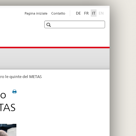
disabled
DE
FR
IT
EN
Pagina iniziale
Contatto
Ricerca
tro le quinte del METAS
no
ETAS