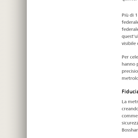
Più di 1
federale
federal
quest'u
visibile
Per cel
hanno p
precisi
metrolog
Fiduci
La metr
creando 
commerc
sicurezz
Bosshar