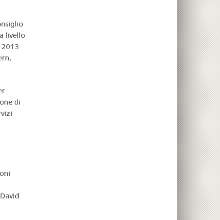
onsiglio
 livello
l 2013
ern,
er
ione di
vizi
ioni
 David