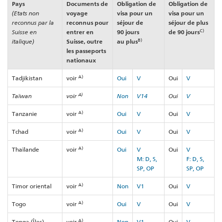
Pays
Documents de
Obligation de
Obligation de
(Etats non
voyage
visa pour un
visa pour un
reconnus par la
reconnus pour
séjour de
séjour de plus
C)
Suisse en
entrer en
90 jours
de 90 jours
B)
italique)
Suisse, outre
au plus
les passeports
nationaux
A)
Tadjikistan
voir
Oui
V
Oui
V
A)
Taïwan
voir
Non
V14
Oui
V
A)
Tanzanie
voir
Oui
V
Oui
V
A)
Tchad
voir
Oui
V
Oui
V
A)
Thaïlande
voir
Oui
V
Oui
V
M: D, S,
F: D, S,
SP, OP
SP, OP
A)
Timor oriental
voir
Non
V1
Oui
V
A)
Togo
voir
Oui
V
Oui
V
A)
Tonga (Îles)
voir
Non
V1
Oui
V