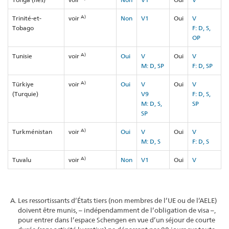
A)
Trinité-et-
voir
Non
V1
Oui
V
Tobago
F: D, S,
OP
A)
Tunisie
voir
Oui
V
Oui
V
M: D, SP
F: D, SP
A)
Türkiye
voir
Oui
V
Oui
V
(Turquie)
V9
F: D, S,
M: D, S,
SP
SP
A)
Turkménistan
voir
Oui
V
Oui
V
M: D, S
F: D, S
A)
Tuvalu
voir
Non
V1
Oui
V
Les ressortissants d’États tiers (non membres de l’UE ou de l’AELE)
doivent être munis, – indépendamment de l’obligation de visa –,
pour entrer dans l’espace Schengen en vue d’un séjour de courte