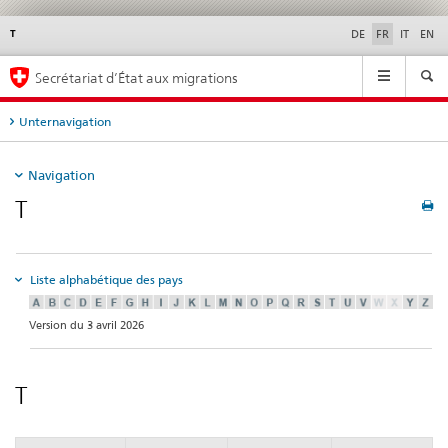
T
Service
DE
FR
IT
EN
navigation
Navigation
Secrétariat d’État aux migrations
Unternavigation
Navigation
T
Liste alphabétique des pays
Version du 3 avril 2026
T