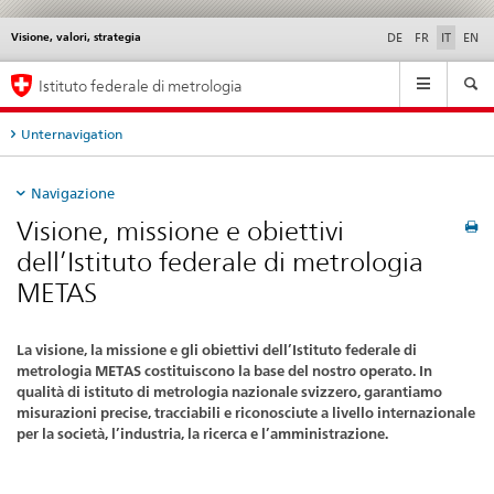
Visione, valori, strategia
Service
DE
FR
IT
EN
navigation
Navigation
Istituto federale di metrologia
Unternavigation
Navigazione
Visione, missione e obiettivi
dell’Istituto federale di metrologia
METAS
La visione, la missione e gli obiettivi dell’Istituto federale di
metrologia METAS costituiscono la base del nostro operato. In
qualità di istituto di metrologia nazionale svizzero, garantiamo
misurazioni precise, tracciabili e riconosciute a livello internazionale
per la società, l’industria, la ricerca e l’amministrazione.